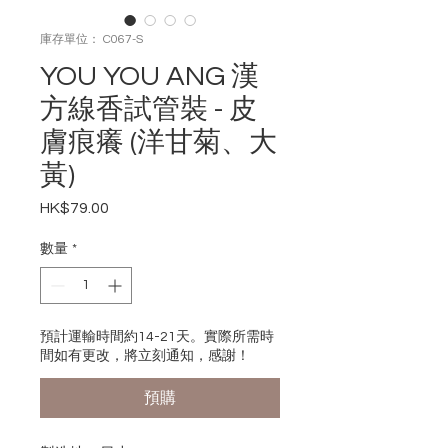
庫存單位： C067-S
YOU YOU ANG 漢
方線香試管裝 - 皮
膚痕癢 (洋甘菊、大
黃)
HK$79.00
價
格
數量
*
預計運輸時間約14-21天。實際所需時
間如有更改，將立刻通知，感謝！
預購