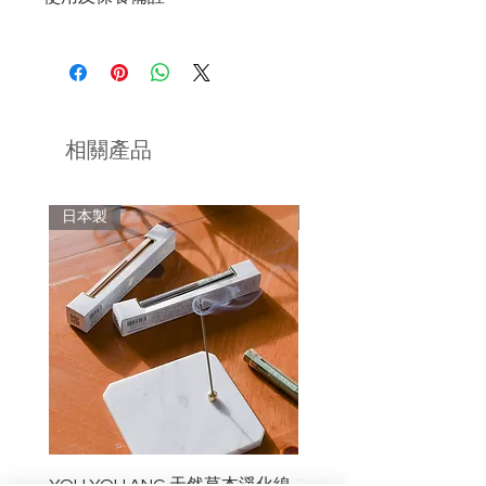
來自日本的品牌，出產的線香一律於日
燃燒時，請保持在視線範圍內，請勿放
本手工精心製成。產品由設計、規劃，
於易燃物周圍或孩童與寵物容易碰觸的
以至生產和包裝均堅持一一於日本當地
地方。
完成，確保製作出高質貨品。
留意線香燃燒期間會散落灰燼，應以合
品牌提倡「香是生活的一部分」，其名
相關產品
適線香座盛接。
稱“YOU YOU”源自日文“youyou-
jiteki”，意思是表現得自然、無束縛，
建議把線香存放於通風環境，避免潮
以一種輕鬆的感覺生活。 品牌希望透
日本製
日本製
濕。
過產品為客人的生活帶來“youyou-
jiteki”無拘無束的感覺。
品牌的線香以日本傳統美學與文化為創
作理念——「wabi」（侘，源於簡約
的美學）、 「sabi」（隨著日月增長的
美與平靜），以及「iki」（酷炫和別
緻）。品牌著重採用日本當地的紙張與
花草樹木作原料，帶來不一樣的味道質
感與深度，創造各種能夠傳達古代日本
美學的香氣。
YOU YOU ANG 天然草本淨化線
YOU YOU ANG 天然