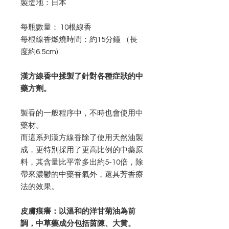
製造地：日本
每瓶數量： 10根線香
每根線香燃燒時間：約15分鐘 （長
度約6.5cm)
漢方線香中揉製了針對各種症狀的中
藥方劑。
製香的一般程序中，不時也會使用中
藥材。
而這系列漢方線香除了使用天然油製
成，更特別採用了更高比例的中藥原
料，其含量比平常多出約5-10倍，除
帶來濃鬱的中藥香氣外，還具芳香療
法的效果。
皮膚痕癢：以溫和的洋甘菊油為前
調，中草藥成分包括茵陳、大黄。