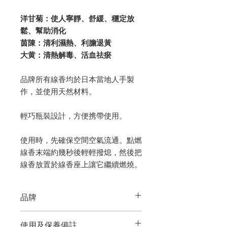
洋甘菊：使人寧靜、舒緩、穩定放
鬆、幫助消化
茵陳：清利濕熱、利膽退黃
大黄：清熱解毒、活血祛瘀
品牌所有線香均於日本當地人手製
作，並使用天然材料。
輕巧瓶裝設計，方便携帶使用。
使用時，先確保空間空氣流通。點燃
線香末端約幾秒後輕輕撥熄，然後把
線香放置於線香座上讓它繼續燃燒。
品牌
YOU YOU ANG
使用及保養備註