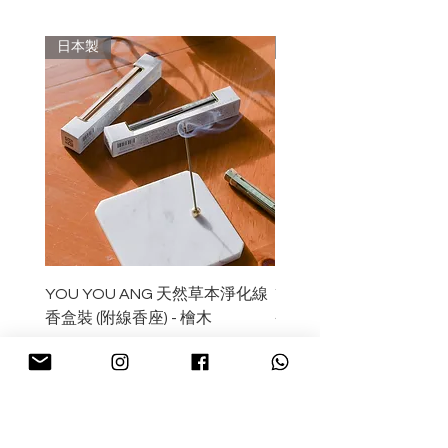
jiteki”，意思是表現得自然、無束縛，
建議把線香存放於通風環境，避免潮
以一種輕鬆的感覺生活。 品牌希望透
日本製
日本製
濕。
過產品為客人的生活帶來“youyou-
jiteki”無拘無束的感覺。
品牌的線香以日本傳統美學與文化為創
作理念——「wabi」（侘，源於簡約
的美學）、 「sabi」（隨著日月增長的
美與平靜），以及「iki」（酷炫和別
緻）。品牌著重採用日本當地的紙張與
花草樹木作原料，帶來不一樣的味道質
感與深度，創造各種能夠傳達古代日本
美學的香氣。
YOU YOU ANG 天然草本淨化線
YOU YOU ANG 天然
品牌把其部分銷售額捐予總部位於日本
香盒裝 (附線香座) - 檜木
香盒裝 (附線香座) - 白
的聯合國機構——The International
價格
價格
HK$169.00
HK$169.00
Tropical Timber
Organization（ITTO）。
預購