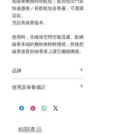
短線香燃燒時間較短；如習慣出門前
快速擴香／喜歡較短促香霧，可選購
這款。
另設長線香版本。
使用時，先確保空間空氣流通。點燃
線香末端約幾秒後輕輕撥熄，然後把
線香放置於線香座上讓它繼續燃燒。
品牌
YOU YOU ANG
使用及保養備註
來自日本的品牌，出產的線香一律於日
燃燒時，請保持在視線範圍內，請勿放
本手工精心製成。產品由設計、規劃，
於易燃物周圍或孩童與寵物容易碰觸的
以至生產和包裝均堅持一一於日本當地
地方。
完成，確保製作出高質貨品。
留意線香燃燒期間會散落灰燼，應以合
品牌提倡「香是生活的一部分」，其名
相關產品
適線香座盛接。
稱“YOU YOU”源自日文“youyou-