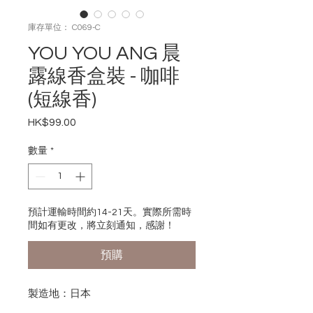
庫存單位： C069-C
YOU YOU ANG 晨
露線香盒裝 - 咖啡
(短線香)
HK$99.00
價
格
數量
*
預計運輸時間約14-21天。實際所需時
間如有更改，將立刻通知，感謝！
預購
製造地：日本