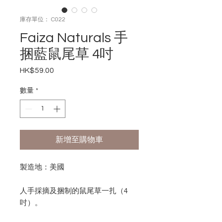
庫存單位： C022
Faiza Naturals 手
捆藍鼠尾草 4吋
HK$59.00
價
格
數量
*
新增至購物車
製造地：美國
人手採摘及捆制的鼠尾草一扎（4
吋）。