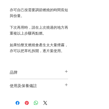
亦可自己按需要調節燃燒的時間長短
與份量。
下次再用時，請在上次燒過的地方再
重複以上步驟再點燃。
如果怕整支燃燒會產生太大量煙霧，
亦可以把草札拆開，逐片葉使用。
品牌
Faiza Naturals
使用及保養備註
來自北美的品牌。品牌主張以負責任和
燃燒時，請保持在視線範圍內，請勿放
可持續的方式採獲及製造有益身心的產
於易燃物周圍或孩童與寵物容易碰觸的
品，在提供高質產品的同時，堅持使用
地方。
可持續耕種方式，減少對大自然的影