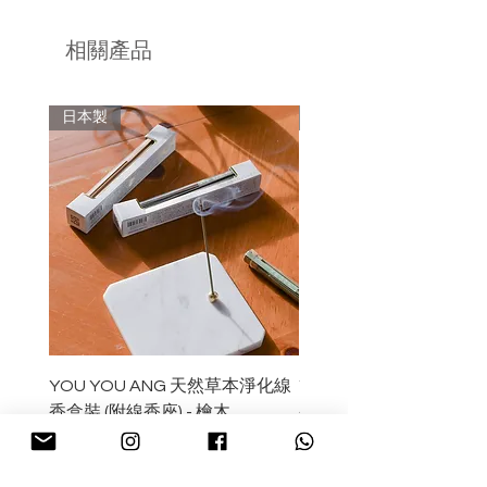
響。
盛載的容器材質應隔熱、不可燃、遇熱
相關產品
不破裂。
品牌於南加州擁有自己的有機農場，因
此可以較相宜的價格產出高品質的商
不建議使用金屬、紙質、塑膠等容器材
品，並能嚴格把關，確保生產過程符合
日本製
日本製
質，以免發生危險。
品牌理念的可持續性。所有的商品都是
小批量生產，並經精心包裝。
收到後請盡快打開並從包裝中取出，存
放於通風地方保持乾爽。
YOU YOU ANG 天然草本淨化線
YOU YOU ANG 天然
香盒裝 (附線香座) - 檜木
香盒裝 (附線香座) - 白
價格
價格
HK$169.00
HK$169.00