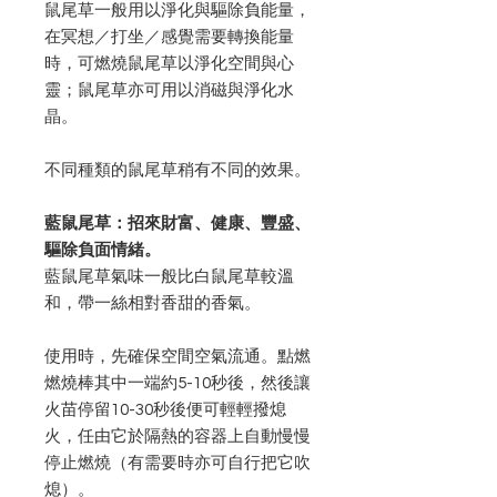
鼠尾草一般用以淨化與驅除負能量，
在冥想／打坐／感覺需要轉換能量
時，可燃燒鼠尾草以淨化空間與心
靈；鼠尾草亦可用以消磁與淨化水
晶。
不同種類的鼠尾草稍有不同的效果。
藍鼠尾草：招來財富、健康、豐盛、
驅除負面情緒。
藍鼠尾草氣味一般比白鼠尾草較溫
和，帶一絲相對香甜的香氣。
使用時，先確保空間空氣流通。點燃
燃燒棒其中一端約5-10秒後，然後讓
火苗停留10-30秒後便可輕輕撥熄
火，任由它於隔熱的容器上自動慢慢
停止燃燒（有需要時亦可自行把它吹
熄）。