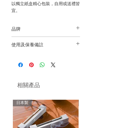
以獨立紙盒精心包裝，自用或送禮皆
宜。
品牌
CHIPS JAPAN
使用及保養備註
來自日本的品牌，總公司位於東京。
可用於微波爐。
品牌以「讓您想再次使用的容器」為創
可使用洗碗機清洗。
作理念，設計並製作不同系列的餐桌用
品與器皿，尤其注重產品的形狀設計、
不可直接使用於焗爐或明火。
顏色、材質，致力以最合理價格提供高
相關產品
質商店。
易碎品請小心放置於安全地方，避免碰
撞或跌落導致碎裂。
品牌的目標是創造出讓普通菜餚看起來
日本製
日本製
更加美味的餐具；改變的不僅限於餐桌
如欲加強防止產品黏附污垢，可於使用
面上，而是整個居所空間。
前將其浸泡在清水中5 至 10 分鐘，讓
陶土吸收水分，即可減少污垢的堆積。