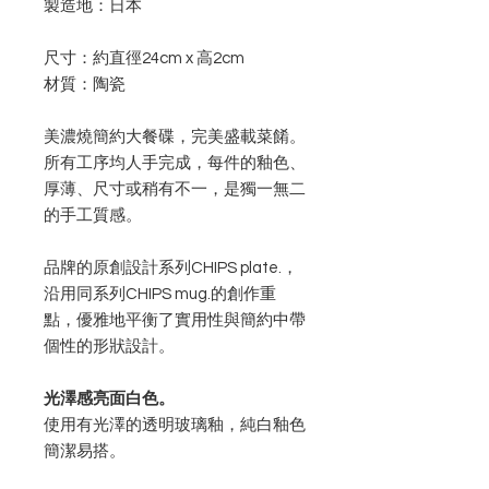
製造地：日本
尺寸：約直徑24cm x 高2cm
材質：陶瓷
美濃燒簡約大餐碟，完美盛載菜餚。
所有工序均人手完成，每件的釉色、
厚薄、尺寸或稍有不一，是獨一無二
的手工質感。
品牌的原創設計系列CHIPS plate.，
沿用同系列CHIPS mug.的創作重
點，優雅地平衡了實用性與簡約中帶
個性的形狀設計。
光澤感亮面白色。
使用有光澤的透明玻璃釉，純白釉色
簡潔易搭。