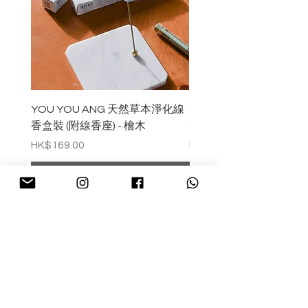
使用後，請立即用清潔劑清洗，並用乾
布擦拭，在徹底乾燥後再存放。
YOU YOU ANG 天然草本淨化線
YOU YOU ANG 天然
香盒裝 (附線香座) - 檜木
香盒裝 (附線香座) - 白
價格
價格
HK$169.00
HK$169.00
預購
回到上方
CHARMY