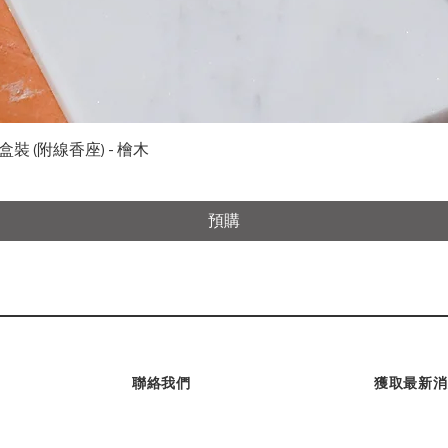
快速瀏覽
裝 (附線香座) - 檜木
預購
聯絡我們
獲取最新消