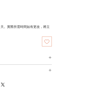
21天。實際所需時間如有更改，將立
公司位於東京。
或明火。
使用的容器」為創作理念，設計並製
安全地方，避免碰撞或跌落導致碎
品與器皿，尤其注重產品的形狀設
力以最合理價格提供高質商店。
附污垢，可於使用前將其浸泡在清水