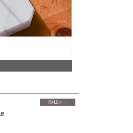
YOU YOU ANG 天然草本淨
價格
HK$169.00
回到上方
息