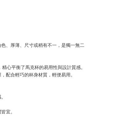
品牌的目標是創造出
中5 至 10 分鐘
改變的不僅限於餐桌
使用後，請立即用清
燥後再存放。
釉色、厚薄、尺寸或稍有不一，是獨一無二
ug.，精心平衡了馬克杯的易用性與設計質感。
握，配合輕巧的杯身材質，輕便易用。
感。
禮皆宜。