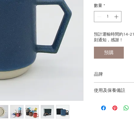
格
數量
*
預計運輸時間約14-
刻通知，感謝！
預購
品牌
CHIPS JAPAN
使用及保養備註
來自日本的品牌，總
不可直接使用於焗爐
品牌以「讓您想再次
易碎品請小心放置於
作不同系列的餐桌用
裂。
計、顏色、材質，致
如欲加強防止產品黏