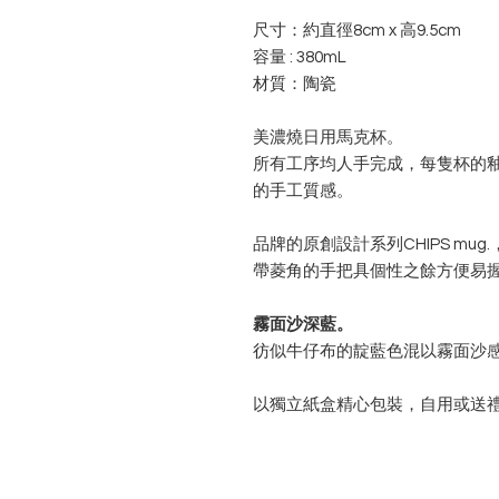
尺寸：約直徑8cm x 高9.5cm
容量 : 380mL
材質：陶瓷
美濃燒日用馬克杯。
所有工序均人手完成，每隻杯的
的手工質感。
品牌的原創設計系列CHIPS m
帶菱角的手把具個性之餘方便易
霧面沙深藍。
彷似牛仔布的靛藍色混以霧面沙
以獨立紙盒精心包裝，自用或送