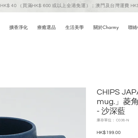
HK$ 40 （買滿HK$ 600 或以上全港免運）；澳門及台灣運費 HK$
擴香淨化
療癒選品
生活美學
關於Charmy
聯絡C
CHIPS JA
mug.」
- 沙深藍
庫存單位： C038-N
HK$199.00
價