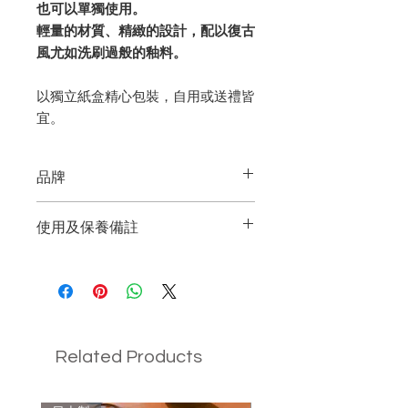
也可以單獨使用。
輕量的材質、精緻的設計，配以復古
風尤如洗刷過般的釉料。
以獨立紙盒精心包裝，自用或送禮皆
宜。
品牌
CHIPS JAPAN
使用及保養備註
來自日本的品牌，總公司位於東
可用於微波爐及焗爐（最高可
京。
240℃）。
品牌以「讓您想再次使用的容器」
可使用洗碗機清洗。
為創作理念，設計並製作不同系列
Related Products
的餐桌用品與器皿，尤其注重產品
不可直接使用於明火。
的形狀設計、顏色、材質，致力以