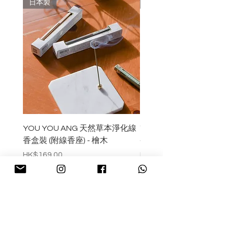
最合理價格提供高質商店。
日本製
日本製
易碎品請小心放置於安全地方，避
免碰撞或跌落導致碎裂。
品牌的目標是創造出讓普通菜餚看
起來更加美味的餐具；改變的不僅
如欲加強防止產品黏附污垢，可於
限於餐桌面上，而是整個居所空
使用前將其浸泡在清水中5 至 10
間。
分鐘，讓陶土吸收水分，即可減少
污垢的堆積。
使用後，請立即用清潔劑清洗，並
用乾布擦拭，在徹底乾燥後再存
放。
YOU YOU ANG 天然草本淨化線
YOU YOU ANG 天然
香盒裝 (附線香座) - 檜木
香盒裝 (附線香座) - 白
Price
Price
HK$169.00
HK$169.00
Pre-Order