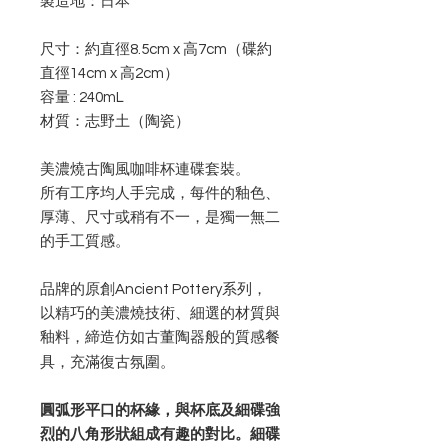
製造地：日本
尺寸：約直徑8.5cm x 高7cm（碟約
直徑14cm x 高2cm）
容量 : 240mL
材質：志野土（陶瓷）
美濃燒古陶風咖啡杯連碟套裝。
所有工序均人手完成，每件的釉色、
厚薄、尺寸或稍有不一，是獨一無二
的手工質感。
品牌的原創Ancient Pottery系列，
以精巧的美濃燒技術、細選的材質與
釉料，締造仿如古董陶器般的質感餐
。
具，充滿復古氛圍
圓弧形平口的杯緣，與杯底及細碟強
烈的八角形狀組成有趣的對比。細碟