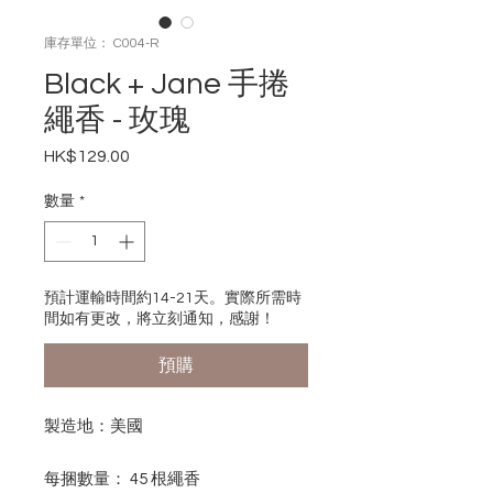
庫存單位： C004-R
Black + Jane 手捲
繩香 - 玫瑰
HK$129.00
價
格
數量
*
預計運輸時間約14-21天。實際所需時
間如有更改，將立刻通知，感謝！
預購
製造地：美國
每捆數量： 45 根繩香