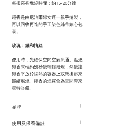
每根繩香燃燒時間：約15-20分鐘
繩香是由尼泊爾婦女逐一親手捲製，
再以回收再造的手工染色絲帶細心包
裹。
玫瑰：緩和情緒
使用時，先確保空間空氣流通。點燃
繩香末端約幾秒後輕輕撥熄，然後讓
繩香平放於隔熱的容器上或懸掛起來
繼續燃燒。繩香的煙霧會為空間帶來
獨特香氣。
品牌
Black + Jane
使用及保養備註
來自美國加州Venice Beach的品牌。