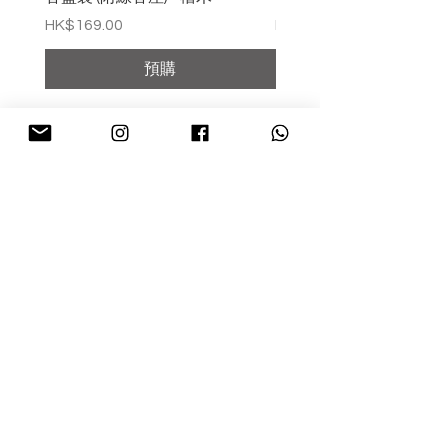
價格
價格
HK$169.00
HK$169.00
預購
回到上方
CHARMY
常見問題
訂購與運貨須知
溫馨提醒
條款及細則