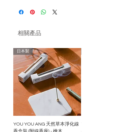
燃燒時，請保持在視線範圍內，請勿放
品牌主張以合乎人道及可持續方式生
於易燃物周圍或孩童與寵物容易碰觸的
產，並透過產品推廣自我照顧的生活意
地方。
識。
盛載的容器材質應隔熱、不可燃、遇熱
品牌貨品全人手製造，所有的花材均是
相關產品
不破裂。
從南加州當地種植者和農民處以人道及
可持續的方式採購。取自美國以外的材
不建議使用金屬、紙質、塑膠等容器材
料（如採自秘魯的聖木）亦經過仔細的
日本製
日本製
質，以免發生危險。
質量、人道及可持續性上的審查。
收到後請盡快打開並從包裝中取出，存
放於通風地方保持乾爽。
YOU YOU ANG 天然草本淨化線
YOU YOU ANG 天然
香盒裝 (附線香座) - 檜木
香盒裝 (附線香座) - 白