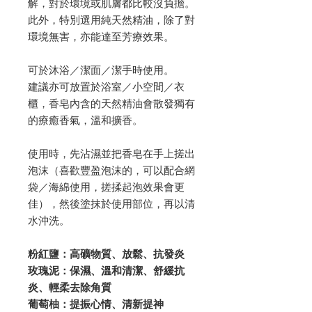
解，對於環境或肌膚都比較沒負擔。
此外，特別選用純天然精油，除了對
環境無害，亦能達至芳療效果。
可於沐浴／潔面／潔手時使用。
建議亦可放置於浴室／小空間／衣
櫃，香皂內含的天然精油會散發獨有
的療癒香氣，溫和擴香。
使用時，先沾濕並把香皂在手上搓出
泡沫（喜歡豐盈泡沫的，可以配合網
袋／海綿使用，搓揉起泡效果會更
佳），然後塗抹於使用部位，再以清
水沖洗。
粉紅鹽：高礦物質、放鬆、抗發炎
玫瑰泥：保濕、溫和清潔、舒緩抗
炎、輕柔去除角質
葡萄柚：提振心情、清新提神