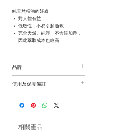
純天然精油的好處
對人體有益
低敏性，不易引起過敏
完全天然、純淨、不含添加劑，
因此萃取成本也較高
品牌
Among the Flowers
使用及保養備註
來自美國加州Placerville的品牌。品牌
天然純精油香皂成分天然，因此相對溫
致力製作天然無害、具芳療效果的產
和。但因每人的膚質不同，建議先以小
品，為顧客帶來健康、具儀式感的美。
量使用，測試是否適合。如出現敏感情
況，請馬上停止使用。
品牌創辦人是一位母親，自誕下她的第
一位孩子後，她開始習慣留意身邊不同
相關產品
香皂富含護膚成分，不宜用過熱的水沖
家居與護理產品的成分，赫然發現市面
洗，以免造成有效滋養成分的流失。
上的商品許多都帶有有害的化學成分。