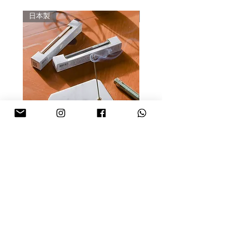
她因此創立了這個品牌，著手研發對人
日本製
日本製
使用後，建議放在可滴水的皂盤上／網
體與環境無害的產品。
袋裡保持乾燥，有助延長手工皂的使用
壽命。
品牌對商品的品質與設計質感都同樣執
著。製作靈感源於大自然的美麗瞬間，
請存放於陰涼乾燥的地方，避免陽光直
再取材自野生天然環境，製造出一系列
接照射。保存期建議約為1年。
具芳香療法功效的產品。
YOU YOU ANG 天然草本淨化線
YOU YOU ANG 天然
香盒裝 (附線香座) - 檜木
香盒裝 (附線香座) - 白
價格
價格
HK$169.00
HK$169.00
預購