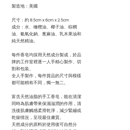
製造地：美國
尺寸：約 8.5cm x 6cm x 2.5cm
成分：水、橄欖油、椰子油、棕櫚
油、氫氧化鈉、蓖麻油、乳木果油和
純天然精油。
每件香皂均採用天然成分製成，於品
牌的工作室裡逐一人手精心製作、切
割和包装。
全人手製作，每件貨品的尺寸與模樣
都可能稍有不同，獨一無二。
富含天然油脂的手工香皂，能在清潔
同時為肌膚帶來保濕滋潤的作用，清
洗後肌膚觸感柔滑乾淨，減少緊繃或
乾燥情況，呈現最佳膚質。
天然成分的原料於使用後可自然分