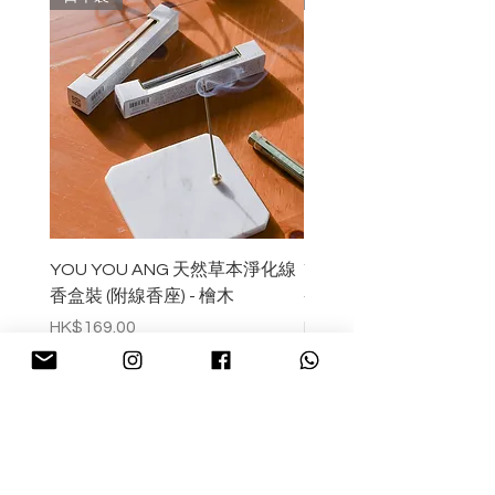
擴大至塔香、蠟燭和其他家用香水產
品。
公司由設計師 Rafael Hernandez 於
2013 年創立，並於 2023 年被企業家
兼 Commonwealth Provisions 創辦人
Luke Smith 收購。
YOU YOU ANG 天然草本淨化線
YOU YOU ANG 天然
香盒裝 (附線香座) - 檜木
香盒裝 (附線香座) - 白
價格
價格
HK$169.00
HK$169.00
預購