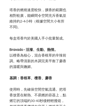
塔香的燃燒速度較快，擴香的範圍也
相對較廣，能瞬間令空間充斥香氣並
維持約2-4小時（根據空間大小有所
不同)。
每盒塔香均於美國人手小批量製成。
Bravado - 活潑、生動、熱情。
以檀香為核心，混合香根草的辛辣前
調。略帶清新的木調完美平衡了麝香
的溫暖與嫵媚。
基調：香根草、檀香、麝香
使用時，先確保空間空氣流通。把塔
香放置在耐熱、不易燃的容器上，點
燃它的頂端約30-40秒後輕輕撥熄，