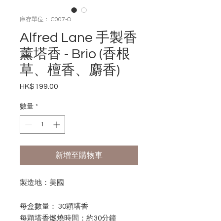
庫存單位： C007-O
Alfred Lane 手製香
薰塔香 - Brio (香根
草、檀香、麝香)
HK$199.00
價
格
數量
*
新增至購物車
製造地：美國
每盒數量： 30顆塔香
每顆塔香燃燒時間：約30分鐘