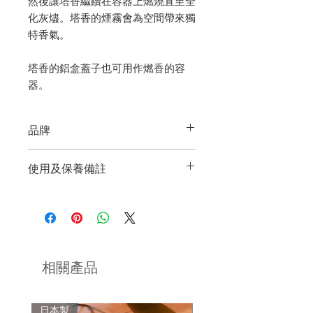
然後讓塔香繼續在容器上燃燒直至全
化灰燼。塔香的煙霧會為空間帶來獨
特香氣。
塔香的鋁盒蓋子也可用作燃香的容
器。
品牌
Alfred Lane
使用及保養備註
來自美國德州的品牌。品牌結合其創
燃燒時，請保持在視線範圍內，請勿放
意、專業技術及對質量的追求，製作高
於易燃物周圍或孩童與寵物容易碰觸的
質量的個人護理和家居用品，希望透過
地方。
產品優雅的香氣和精美的設計來提升感
官體驗。貨品均於美國手工製作，體現
請存放於通風地方保持乾爽。
獨創性。
相關產品
品牌以固體古龍水起家，靈感來自於埃
及時代使用的香膏。現時的產品範圍已
日本製
日本製