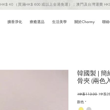
HK$ 40 （買滿HK$ 600 或以上全港免運）；澳門及台灣運費 HK$
擴香淨化
療癒選品
生活美學
關於Charmy
聯絡C
韓國製 | 
骨夾 (兩色入
 HK$113.00 
HK$28
一
般
顏色
*
價
格