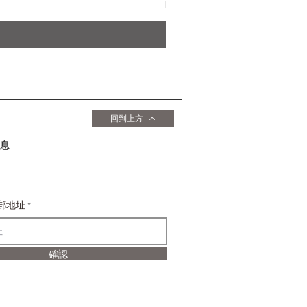
價格
HK$169.00
回到上方
息
郵地址
確認