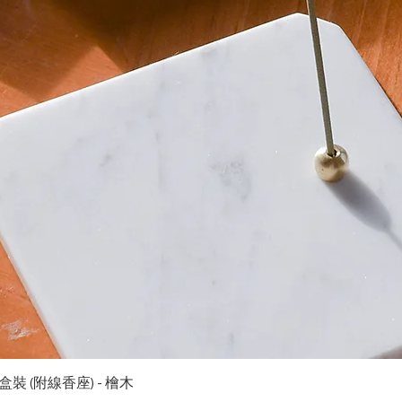
快速瀏覽
裝 (附線香座) - 檜木