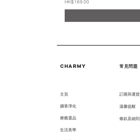
價格
HK$169.00
CHARMY
常見問題
主頁
訂購與運貨
擴香淨化
溫馨提醒
療癒選品
條款及細則
生活美學