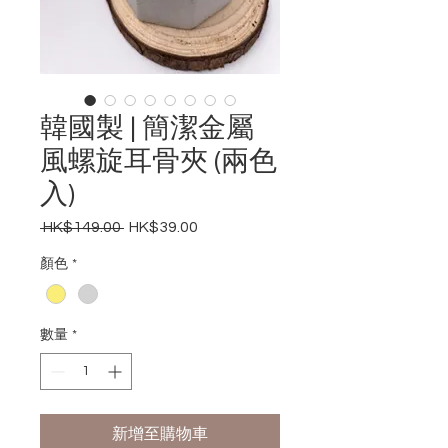
韓國製 | 簡潔金屬
風螺旋耳骨夾 (兩色
入)
 HK$149.00 
HK$39.00
一
促
般
銷
顏色
*
價
價
格
格
數量
*
新增至購物車