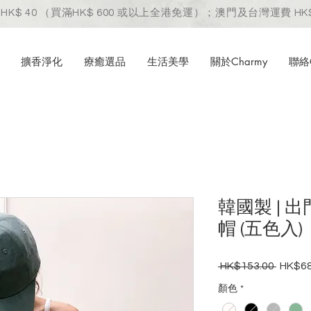
HK$ 40 （買滿HK$ 600 或以上全港免運）；澳門及台灣運費 HK$
擴香淨化
療癒選品
生活美學
關於Charmy
聯絡C
韓國製 | 
帽 (五色入)
 HK$153.00 
HK$68
一
般
顏色
*
價
格