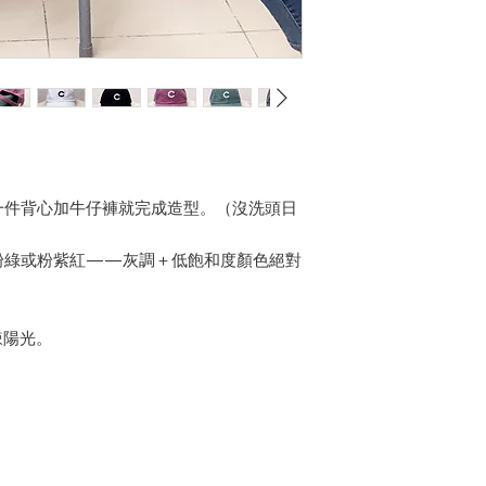
一件背心加牛仔褲就完成造型。（沒洗頭日
粉綠或粉紫紅——灰調＋低飽和度顏色絕對
辣陽光。