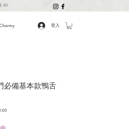
 60
harmy
登入
出門必備基本款鴨舌
.00
促
銷
價
格