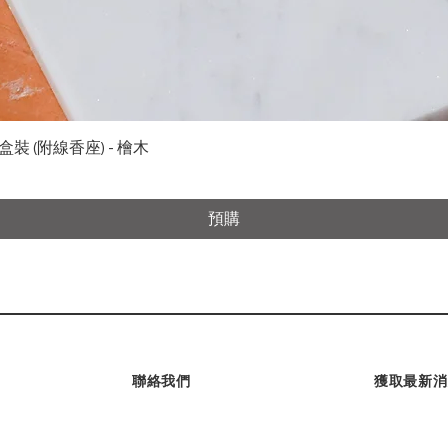
快速瀏覽
裝 (附線香座) - 檜木
預購
聯絡我們
獲取最新消