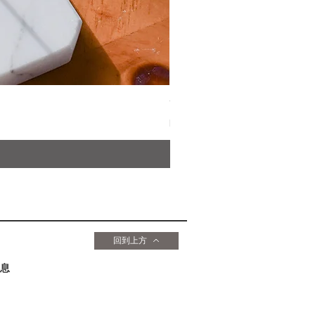
YOU YOU ANG 天然草本淨
價格
HK$169.00
回到上方
息