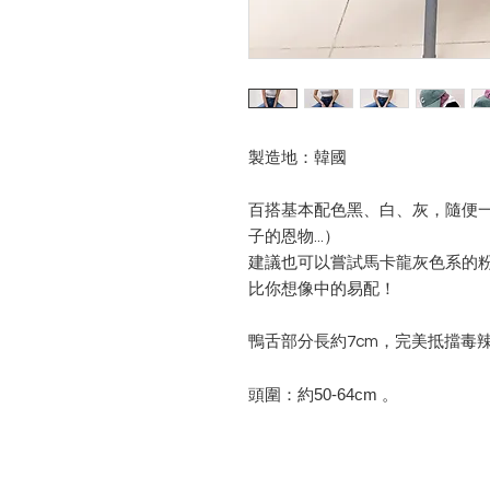
製造地：韓國
百搭基本配色黑、白、灰，隨便
子的恩物...）
建議也可以嘗試馬卡龍灰色系的
比你想像中的易配！
鴨舌部分長約7cm，完美抵擋毒
頭圍：約50-64cm 。