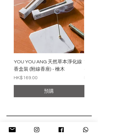
YOU YOU ANG 天然草本淨化線
YOU YOU ANG 天然
香盒裝 (附線香座) - 檜木
香盒裝 (附線香座) - 白
價格
價格
HK$169.00
HK$169.00
預購
回到上方