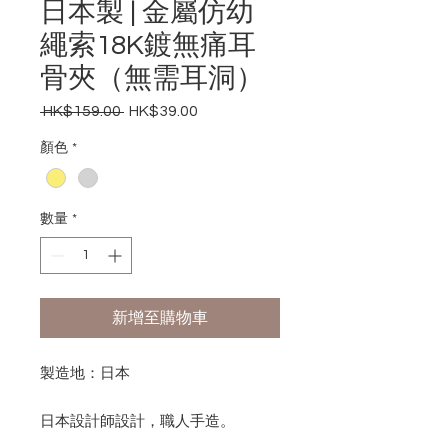
日本製 | 金屬仿幼
繩索18K鍍無痛耳
骨夾（無需耳洞）
 HK$159.00 
HK$39.00
一
促
般
銷
顏色
*
價
價
格
格
數量
*
新增至購物車
製造地：日本
日本設計師設計，職人手造。