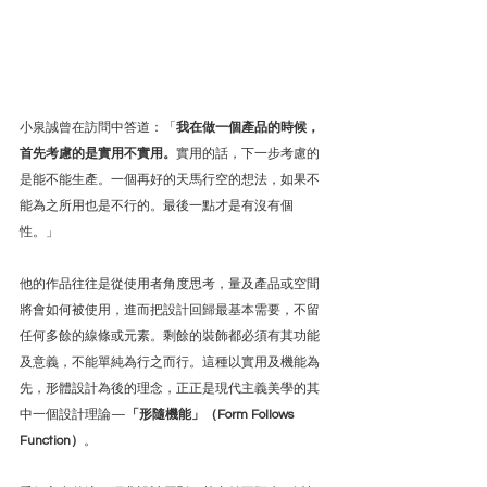
小泉誠曾在訪問中答道：「
我在做一個產品的時候，
首先考慮的是實用不實用。
實用的話，下一步考慮的
是能不能生產。一個再好的天馬行空的想法，如果不
能為之所用也是不行的。最後一點才是有沒有個
性。」
他的作品往往是從使用者角度思考，量及產品或空間
將會如何被使用，進而把設計回歸最基本需要，不留
任何多餘的線條或元素。剩餘的裝飾都必須有其功能
及意義，不能單純為行之而行。這種以實用及機能為
先，形體設計為後的理念，正正是現代主義美學的其
中一個設計理論—
「形隨機能」（Form Follows 
Function）
。