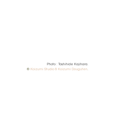
Photo : Toshihide Kajihara.
© 
Koizumi Studio & Koizumi Douguten
.