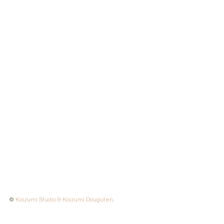
© 
Koizumi Studio & Koizumi Douguten
.