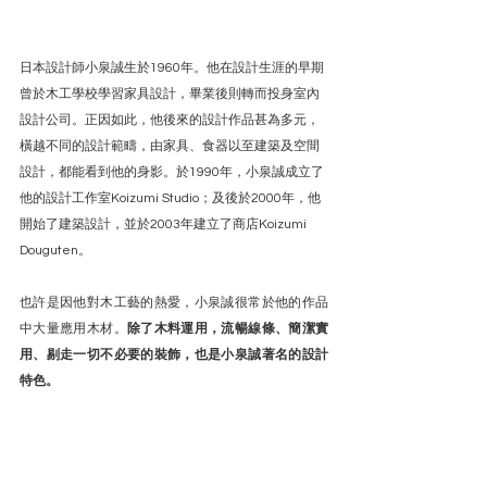
日本設計師小泉誠生於1960年。他在設計生涯的早期
曾於木工學校學習家具設計，畢業後則轉而投身室內
設計公司。正因如此，他後來的設計作品甚為多元，
橫越不同的設計範疇，由家具、食器以至建築及空間
設計，都能看到他的身影。於1990年，小泉誠成立了
他的設計工作室Koizumi Studio；及後於2000年，他
開始了建築設計，並於2003年建立了商店Koizumi 
Douguten。
也許是因他對木工藝的熱愛，小泉誠很常於他的作品
中大量應用木材。
除了木料運用，流暢線條、簡潔實
用、剔走一切不必要的裝飾，也是小泉誠著名的設計
特色。