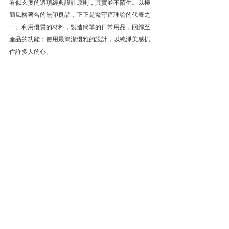
看似玄奧的這項經典設計原則，其實並不陌生。以極
簡風格著名的無印良品，正正是緊守這理論的代表之
一。利用優質的材料，製造簡單的日常用品，回歸至
產品的功能；使用最簡潔優雅的設計，以純淨美感抓
住許多人的心。