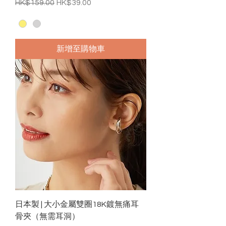
一般價格
促銷價格
HK$159.00
HK$39.00
新增至購物車
日本製 | 大小金屬雙圈18K鍍無痛耳
骨夾（無需耳洞）