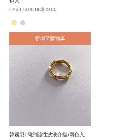
色入)
一般價格
促銷價格
HK$113.00
HK$28.00
新增至購物車
韓國製 | 簡約隨性波浪介指 (兩色入)