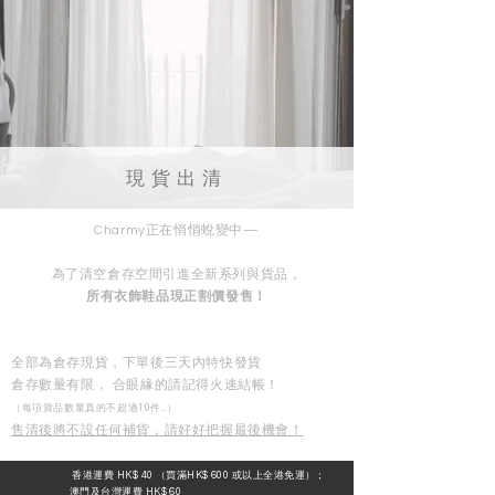
現貨出清
Charmy正在悄悄蛻變中—
​為了清空倉存空間引進全新系列與貨品，
​所有衣飾鞋品現正割價發售！
​全部為倉存現貨，下單後三天內特快發貨
倉存數量有限， 合眼緣的請記得火速結帳！
（每項貨品數量真的不超過10件...）
售清後將不設任何補貨，請好好把握最後機會！
香港
運費 HK$ 40 （買滿
HK$ 600 或以上全港免運）；
澳門及台灣運費 HK$ 60