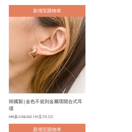
新增至購物車
韓國製 | 金色不規則金屬環開合式耳
環
一般價格
促銷價格
HK$149.00
HK$39.00
新增至購物車