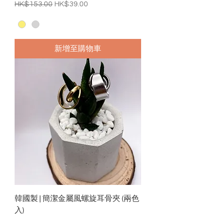
一般價格
促銷價格
HK$153.00
HK$39.00
新增至購物車
韓國製 | 簡潔金屬風螺旋耳骨夾 (兩色
入)