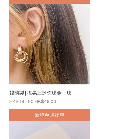
韓國製 | 搖晃三迷你環金耳環
一般價格
促銷價格
HK$191.00
HK$49.00
新增至購物車