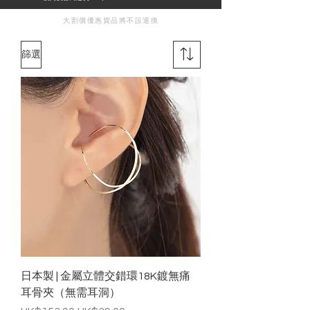
​大割價優惠貨品將
不設退換
篩選
日本製 | 金屬立體交錯環18K鍍無痛
耳骨夾（無需耳洞）