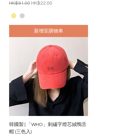
一般價格
促銷價格
HK$91.00
HK$22.00
新增至購物車
韓國製 | 「WHO」刺繡字燈芯絨鴨舌
帽 (三色入)