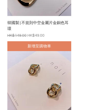
韓國製 | 不規則中空金屬片金銅色耳
環
一般價格
促銷價格
HK$149.00
HK$49.00
新增至購物車