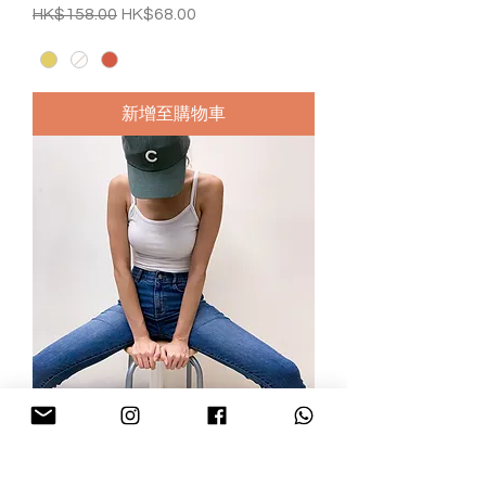
一般價格
促銷價格
HK$158.00
HK$68.00
新增至購物車
韓國製 | 出門必備基本款鴨舌帽 (五色
入)