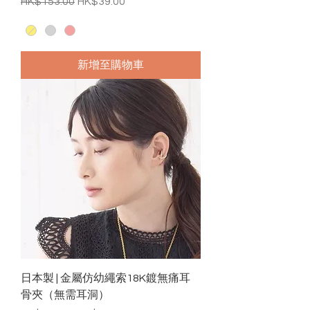
一般價格
促銷價格
HK$153.00
HK$39.00
新增至購物車
日本製 | 金屬仿幼繩索18K鍍無痛耳
骨夾（無需耳洞）