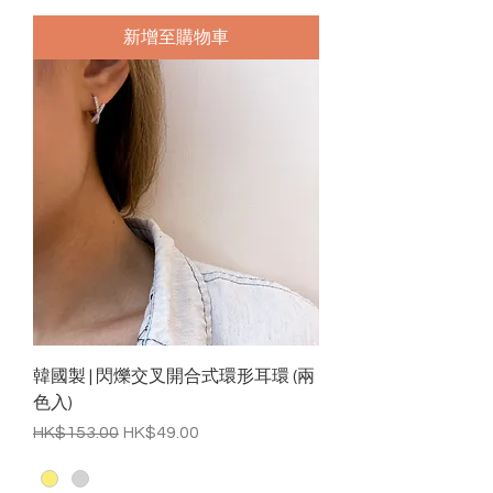
新增至購物車
韓國製 | 閃爍交叉開合式環形耳環 (兩
色入)
一般價格
促銷價格
HK$153.00
HK$49.00