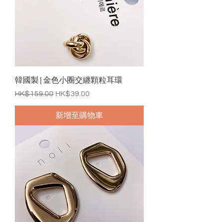
韓國製 | 金色小圈交纏顆粒耳環
一般價格
促銷價格
HK$159.00
HK$39.00
新增至購物車