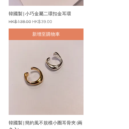
韓國製 | 小巧金屬二環扣金耳環
一般價格
促銷價格
HK$138.00
HK$39.00
新增至購物車
韓國製 | 簡約風不規模小圈耳骨夾 (兩