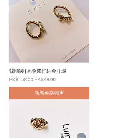
韓國製 | 亮金屬打結金耳環
一般價格
促銷價格
HK$158.00
HK$49.00
新增至購物車